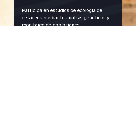
Participa en estudios de ecología de
cetáceos mediante análisis genéticos y
monitoreo de poblaciones.
Acción Ambiental
Impulsa campañas de concientización y
protección frente a amenazas como