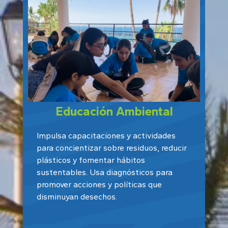
Educación Ambiental
Impulsa capacitaciones y actividades
para concientizar sobre residuos, reducir
plásticos y fomentar hábitos
sustentables. Usa diagnósticos para
promover acciones y políticas que
disminuyan desechos.